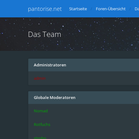
pantorise.net
Startseite
Foren-Übersicht
D
Das Team
Administratoren
admin
Globale Moderatoren
Nomad
Rotfuchs
strobo