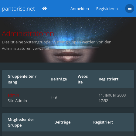
pantorise.net
Anmelden
Registrieren
Administratoren
Dies ist eine Systemgruppe. Systemgruppen werden von den
Administratoren verwaltet.
Gruppenleiter
/
Webs
Beiträge
Registriert
Rang
ite
admin
11. Januar 2008,
116
Site Admin
17:52
Mitglieder der
Beiträge
Registriert
Gruppe