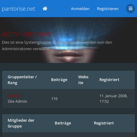
pantorise.net
Anmelden
Registrieren
Administratoren
Dies ist eine Systemgruppe. Systemgruppen werden von den
Administratoren verwaltet.
Gruppenleiter
/
Webs
Beiträge
Registriert
Rang
ite
admin
11. Januar 2008,
116
Site Admin
17:52
Mitglieder der
Beiträge
Registriert
Gruppe