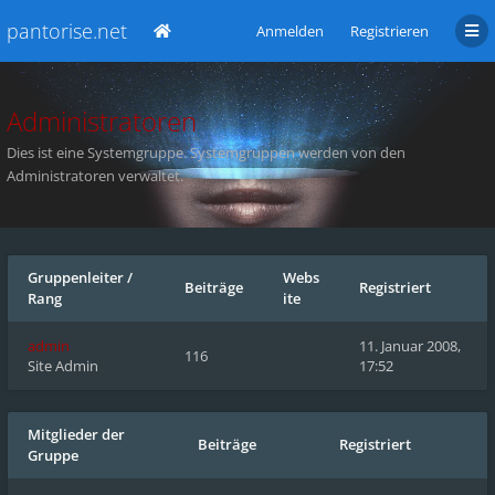
pantorise.net
Anmelden
Registrieren
Administratoren
Dies ist eine Systemgruppe. Systemgruppen werden von den
Administratoren verwaltet.
Gruppenleiter
/
Webs
Beiträge
Registriert
Rang
ite
admin
11. Januar 2008,
116
Site Admin
17:52
Mitglieder der
Beiträge
Registriert
Gruppe