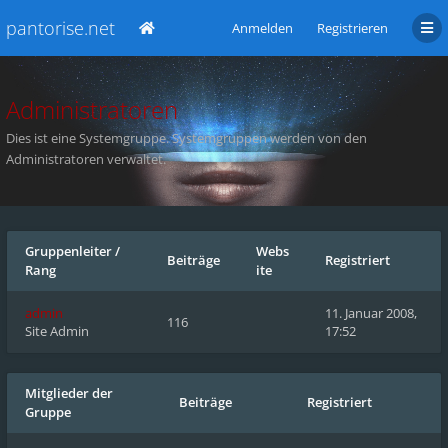
pantorise.net
Anmelden
Registrieren
Administratoren
Dies ist eine Systemgruppe. Systemgruppen werden von den
Administratoren verwaltet.
Gruppenleiter
/
Webs
Beiträge
Registriert
Rang
ite
admin
11. Januar 2008,
116
Site Admin
17:52
Mitglieder der
Beiträge
Registriert
Gruppe