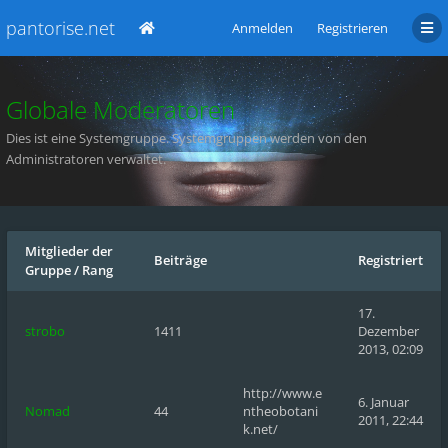
pantorise.net
Anmelden
Registrieren
Globale Moderatoren
Dies ist eine Systemgruppe. Systemgruppen werden von den
Administratoren verwaltet.
Mitglieder der
Beiträge
Registriert
Gruppe
/
Rang
17.
strobo
1411
Dezember
2013, 02:09
http://www.e
6. Januar
Nomad
44
ntheobotani
2011, 22:44
k.net/