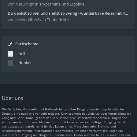
von Naturhigh
in Tryptamine und Ergoline
Du denkst so viel und siehst so wenig - wunderbare Reise mit 4g Pilze
von kleinerkiffer84
in Tripberichte
Farbschema
hell
dunkel
Über uns
Die Gerüchte, Vorurteile und Halbwahrheiten über Drogen, speziell psychedelische
Drogen, sind nach wie vor sehr präsent; Unwissenheit mit gleichzeitiger Verurteilung ist
Gang und Gäbe. Dabei gehört der Genuss von bewusstseinsverändernden Drogen seit
Jahrtausenden zur menschlichen Kultur und kann, einen vernünftigen Umgang damit
vorrausgesetzt, bereichernd für das Leben eines Menschen sein. Ehrliche und
unvoreingenommene Informationen sind wichtig, um einen vernünftigen, Safe+Use
orientierten Umgang mit Drogen zu praktizieren. Leider werden heute, in einer Zeit der