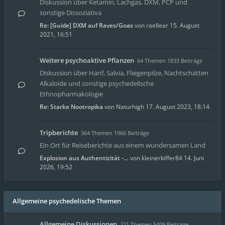
Diskussion über Ketamin, Lachgas, DXM, PCP und
sonstige Dissoziativa
Re: [Guide] DXM auf Raves/Goas
von
raellear
15. August
2021, 16:51
Weitere psychoaktive Pflanzen
64 Themen 1833 Beiträge
Diskussion über Hanf, Salvia, Fliegenpilze, Nachtschatten
Alkaloide und sonstige psychedelische
Ethnopharmakologie
Re: Starke Nootropika
von
Naturhigh
17. August 2023, 18:14
Tripberichte
364 Themen 1966 Beiträge
Ein Ort für Reiseberichte aus einem wundersamen Land
Explosion aus Authentizität -…
von
kleinerkiffer84
14. Juni
2026, 19:52
Allgemeine psychedelische Themen
Allgemeine Diskussionen
221 Themen 5409 Beiträge