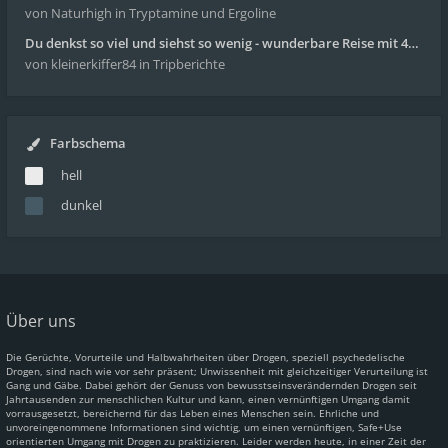
von Naturhigh
in Tryptamine und Ergoline
Du denkst so viel und siehst so wenig - wunderbare Reise mit 4g Pilze
von kleinerkiffer84
in Tripberichte
Farbschema
hell
dunkel
Über uns
Die Gerüchte, Vorurteile und Halbwahrheiten über Drogen, speziell psychedelische
Drogen, sind nach wie vor sehr präsent; Unwissenheit mit gleichzeitiger Verurteilung ist
Gang und Gäbe. Dabei gehört der Genuss von bewusstseinsverändernden Drogen seit
Jahrtausenden zur menschlichen Kultur und kann, einen vernünftigen Umgang damit
vorrausgesetzt, bereichernd für das Leben eines Menschen sein. Ehrliche und
unvoreingenommene Informationen sind wichtig, um einen vernünftigen, Safe+Use
orientierten Umgang mit Drogen zu praktizieren. Leider werden heute, in einer Zeit der