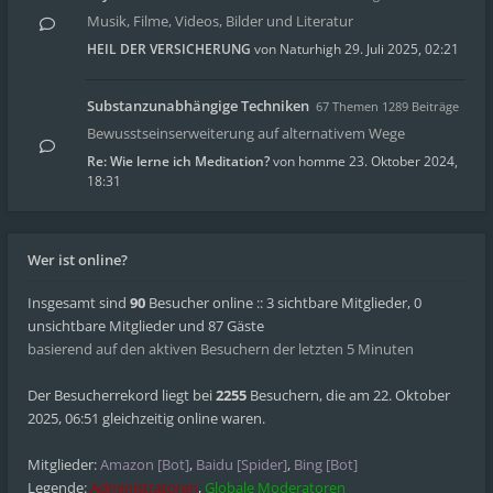
Musik, Filme, Videos, Bilder und Literatur
HEIL DER VERSICHERUNG
von
Naturhigh
29. Juli 2025, 02:21
Substanzunabhängige Techniken
67 Themen 1289 Beiträge
Bewusstseinserweiterung auf alternativem Wege
Re: Wie lerne ich Meditation?
von
homme
23. Oktober 2024,
18:31
Wer ist online?
Insgesamt sind
90
Besucher online :: 3 sichtbare Mitglieder, 0
unsichtbare Mitglieder und 87 Gäste
basierend auf den aktiven Besuchern der letzten 5 Minuten
Der Besucherrekord liegt bei
2255
Besuchern, die am 22. Oktober
2025, 06:51 gleichzeitig online waren.
Mitglieder:
Amazon [Bot]
,
Baidu [Spider]
,
Bing [Bot]
Legende:
Administratoren
,
Globale Moderatoren