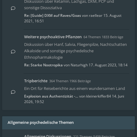
Diskussion über Ketamin, Lachgas, DXM, PCP und
sonstige Dissoziativa
Re: [Guide] DXM auf Raves/Goas
von
raellear
15. August
2021, 16:51
Weitere psychoaktive Pflanzen
64 Themen 1833 Beiträge
Diskussion über Hanf, Salvia, Fliegenpilze, Nachtschatten
Alkaloide und sonstige psychedelische
Ethnopharmakologie
Re: Starke Nootropika
von
Naturhigh
17. August 2023, 18:14
Tripberichte
364 Themen 1966 Beiträge
Ein Ort für Reiseberichte aus einem wundersamen Land
Explosion aus Authentizität -…
von
kleinerkiffer84
14. Juni
2026, 19:52
Allgemeine psychedelische Themen
Allgemeine Diskussionen
221 Themen 5409 Beiträge