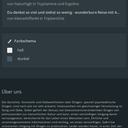
von Naturhigh
in Tryptamine und Ergoline
Du denkst so viel und siehst so wenig - wunderbare Reise mit 4g Pilze
von kleinerkiffer84
in Tripberichte
Farbschema
hell
dunkel
Über uns
Die Gerüchte, Vorurteile und Halbwahrheiten über Drogen, speziell psychedelische
Drogen, sind nach wie vor sehr präsent; Unwissenheit mit gleichzeitiger Verurteilung ist
Gang und Gäbe. Dabei gehört der Genuss von bewusstseinsverändernden Drogen seit
Jahrtausenden zur menschlichen Kultur und kann, einen vernünftigen Umgang damit
vorrausgesetzt, bereichernd für das Leben eines Menschen sein. Ehrliche und
unvoreingenommene Informationen sind wichtig, um einen vernünftigen, Safe+Use
orientierten Umgang mit Drogen zu praktizieren. Leider werden heute, in einer Zeit der