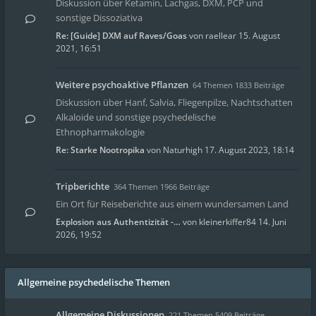
Diskussion über Ketamin, Lachgas, DXM, PCP und
sonstige Dissoziativa
Re: [Guide] DXM auf Raves/Goas
von
raellear
15. August
2021, 16:51
Weitere psychoaktive Pflanzen
64 Themen 1833 Beiträge
Diskussion über Hanf, Salvia, Fliegenpilze, Nachtschatten
Alkaloide und sonstige psychedelische
Ethnopharmakologie
Re: Starke Nootropika
von
Naturhigh
17. August 2023, 18:14
Tripberichte
364 Themen 1966 Beiträge
Ein Ort für Reiseberichte aus einem wundersamen Land
Explosion aus Authentizität -…
von
kleinerkiffer84
14. Juni
2026, 19:52
Allgemeine psychedelische Themen
Allgemeine Diskussionen
221 Themen 5409 Beiträge