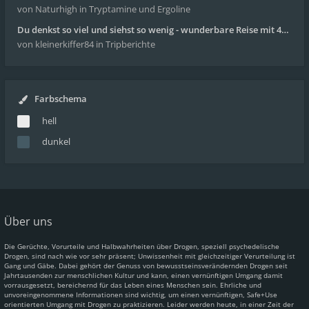
von Naturhigh
in Tryptamine und Ergoline
Du denkst so viel und siehst so wenig - wunderbare Reise mit 4g Pilze
von kleinerkiffer84
in Tripberichte
Farbschema
hell
dunkel
Über uns
Die Gerüchte, Vorurteile und Halbwahrheiten über Drogen, speziell psychedelische
Drogen, sind nach wie vor sehr präsent; Unwissenheit mit gleichzeitiger Verurteilung ist
Gang und Gäbe. Dabei gehört der Genuss von bewusstseinsverändernden Drogen seit
Jahrtausenden zur menschlichen Kultur und kann, einen vernünftigen Umgang damit
vorrausgesetzt, bereichernd für das Leben eines Menschen sein. Ehrliche und
unvoreingenommene Informationen sind wichtig, um einen vernünftigen, Safe+Use
orientierten Umgang mit Drogen zu praktizieren. Leider werden heute, in einer Zeit der