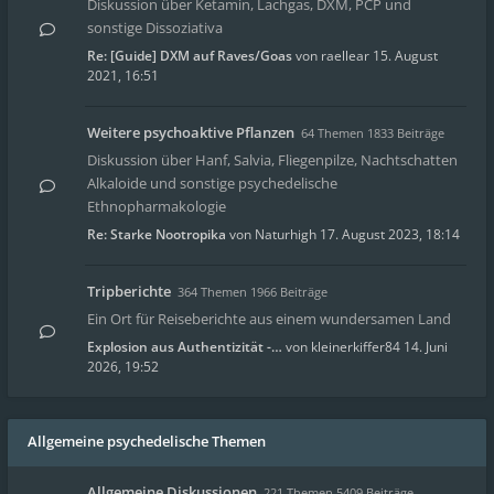
Diskussion über Ketamin, Lachgas, DXM, PCP und
sonstige Dissoziativa
Re: [Guide] DXM auf Raves/Goas
von
raellear
15. August
2021, 16:51
Weitere psychoaktive Pflanzen
64 Themen 1833 Beiträge
Diskussion über Hanf, Salvia, Fliegenpilze, Nachtschatten
Alkaloide und sonstige psychedelische
Ethnopharmakologie
Re: Starke Nootropika
von
Naturhigh
17. August 2023, 18:14
Tripberichte
364 Themen 1966 Beiträge
Ein Ort für Reiseberichte aus einem wundersamen Land
Explosion aus Authentizität -…
von
kleinerkiffer84
14. Juni
2026, 19:52
Allgemeine psychedelische Themen
Allgemeine Diskussionen
221 Themen 5409 Beiträge