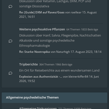
Diskussion über Ketamin, Lachgas, DXM, PCP und
sonstige Dissoziativa
Re: [Guide] DXM auf Raves/Goas
von
raellear
15. August
2021, 16:51
Weitere psychoaktive Pflanzen
64 Themen 1833 Beiträge
Diskussion über Hanf, Salvia, Fliegenpilze, Nachtschatten
Alkaloide und sonstige psychedelische
Ethnopharmakologie
Re: Starke Nootropika
von
Naturhigh
17. August 2023, 18:14
Tripberichte
364 Themen 1966 Beiträge
Ein Ort für Reiseberichte aus einem wundersamen Land
Explosion aus Authentizität -…
von
kleinerkiffer84
14. Juni
2026, 19:52
Allgemeine psychedelische Themen
Allgemeine Diskussionen
221 Themen 5409 Beiträge