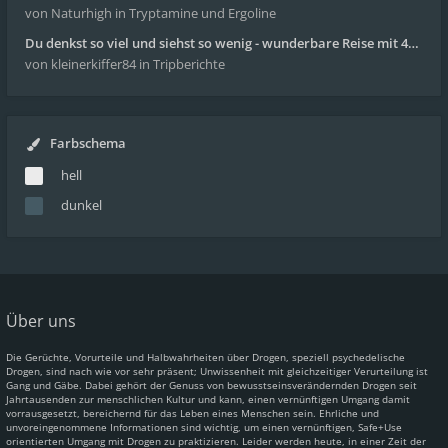
von Naturhigh
in Tryptamine und Ergoline
Du denkst so viel und siehst so wenig - wunderbare Reise mit 4g Pilze
von kleinerkiffer84
in Tripberichte
Farbschema
hell
dunkel
Über uns
Die Gerüchte, Vorurteile und Halbwahrheiten über Drogen, speziell psychedelische
Drogen, sind nach wie vor sehr präsent; Unwissenheit mit gleichzeitiger Verurteilung ist
Gang und Gäbe. Dabei gehört der Genuss von bewusstseinsverändernden Drogen seit
Jahrtausenden zur menschlichen Kultur und kann, einen vernünftigen Umgang damit
vorrausgesetzt, bereichernd für das Leben eines Menschen sein. Ehrliche und
unvoreingenommene Informationen sind wichtig, um einen vernünftigen, Safe+Use
orientierten Umgang mit Drogen zu praktizieren. Leider werden heute, in einer Zeit der