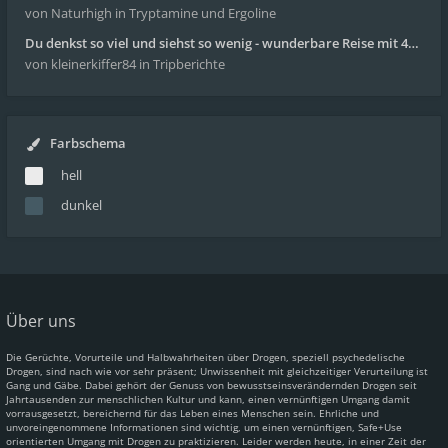
von Naturhigh
in Tryptamine und Ergoline
Du denkst so viel und siehst so wenig - wunderbare Reise mit 4g Pilze
von kleinerkiffer84
in Tripberichte
Farbschema
hell
dunkel
Über uns
Die Gerüchte, Vorurteile und Halbwahrheiten über Drogen, speziell psychedelische
Drogen, sind nach wie vor sehr präsent; Unwissenheit mit gleichzeitiger Verurteilung ist
Gang und Gäbe. Dabei gehört der Genuss von bewusstseinsverändernden Drogen seit
Jahrtausenden zur menschlichen Kultur und kann, einen vernünftigen Umgang damit
vorrausgesetzt, bereichernd für das Leben eines Menschen sein. Ehrliche und
unvoreingenommene Informationen sind wichtig, um einen vernünftigen, Safe+Use
orientierten Umgang mit Drogen zu praktizieren. Leider werden heute, in einer Zeit der