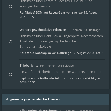
Diskussion über Ketamin, Lachgas, DXM, PCP und
sonstige Dissoziativa
Re: [Guide] DXM auf Raves/Goas
von
raellear
15. August
2021, 16:51
Weitere psychoaktive Pflanzen
64 Themen 1833 Beiträge
Diskussion über Hanf, Salvia, Fliegenpilze, Nachtschatten
Alkaloide und sonstige psychedelische
Ethnopharmakologie
Re: Starke Nootropika
von
Naturhigh
17. August 2023, 18:14
Tripberichte
364 Themen 1966 Beiträge
Ein Ort für Reiseberichte aus einem wundersamen Land
Explosion aus Authentizität -…
von
kleinerkiffer84
14. Juni
2026, 19:52
Allgemeine psychedelische Themen
Allgemeine Diskussionen
221 Themen 5409 Beiträge