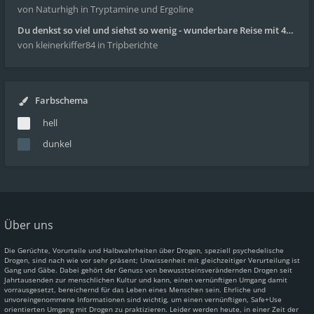
von Naturhigh
in Tryptamine und Ergoline
Du denkst so viel und siehst so wenig - wunderbare Reise mit 4g Pilze
von kleinerkiffer84
in Tripberichte
Farbschema
hell
dunkel
Über uns
Die Gerüchte, Vorurteile und Halbwahrheiten über Drogen, speziell psychedelische
Drogen, sind nach wie vor sehr präsent; Unwissenheit mit gleichzeitiger Verurteilung ist
Gang und Gäbe. Dabei gehört der Genuss von bewusstseinsverändernden Drogen seit
Jahrtausenden zur menschlichen Kultur und kann, einen vernünftigen Umgang damit
vorrausgesetzt, bereichernd für das Leben eines Menschen sein. Ehrliche und
unvoreingenommene Informationen sind wichtig, um einen vernünftigen, Safe+Use
orientierten Umgang mit Drogen zu praktizieren. Leider werden heute, in einer Zeit der