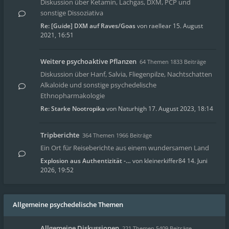
Diskussion über Ketamin, Lachgas, DXM, PCP und
sonstige Dissoziativa
Re: [Guide] DXM auf Raves/Goas
von
raellear
15. August
2021, 16:51
Weitere psychoaktive Pflanzen
64 Themen 1833 Beiträge
Diskussion über Hanf, Salvia, Fliegenpilze, Nachtschatten
Alkaloide und sonstige psychedelische
Ethnopharmakologie
Re: Starke Nootropika
von
Naturhigh
17. August 2023, 18:14
Tripberichte
364 Themen 1966 Beiträge
Ein Ort für Reiseberichte aus einem wundersamen Land
Explosion aus Authentizität -…
von
kleinerkiffer84
14. Juni
2026, 19:52
Allgemeine psychedelische Themen
Allgemeine Diskussionen
221 Themen 5409 Beiträge