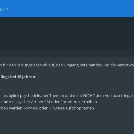
geln
n für den reibungslosen Ablauf, den Umgang miteinander und die Verantwortl
iegt bei 18 Jahren.
bezüglich psychedelischer Themen und dient NICHT dem Austausch legaler 
tanzen jeglicher Art per PM oder Forum zu vertreiben.
rben werden können) oder Hinweise auf Shopnamen