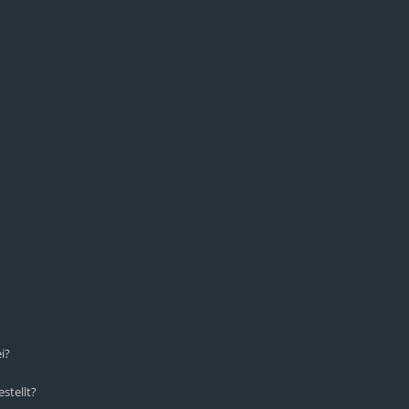
i?
stellt?