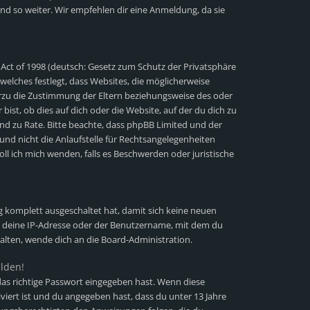
nd so weiter. Wir empfehlen dir eine Anmeldung, da sie
 Act of 1998 (deutsch: Gesetz zum Schutz der Privatsphäre
 welches festlegt, dass Websites, die möglicherweise
erzu die Zustimmung der Eltern beziehungsweise des oder
ist, ob dies auf dich oder die Website, auf der du dich zu
stand zu Rate. Bitte beachte, dass phpBB Limited und der
und nicht die Anlaufstelle für Rechtsangelegenheiten
soll ich mich wenden, falls es Beschwerden oder juristische
ng komplett ausgeschaltet hat, damit sich keine neuen
 deine IP-Adresse oder der Benutzername, mit dem du
halten, wende dich an die Board-Administration.
elden!
as richtige Passwort eingegeben hast. Wenn diese
viert ist und du angegeben hast, dass du unter 13 Jahre