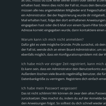
alt bist, musst du bzw. einer deiner Eltern oder deiner Erz
erhalten hast. Wenn dies nicht der Fall ist, muss dein Benutz
müssen alle neu angemeldeten Mitglieder erst freigeschalte
ein Administrator. Bei der Registrierung wurde dir mitgeteilt,
Mail erhalten hast, folge den dort enthaltenen Anweisungen
eingegeben hast oder die E-Mail von einem Spam-Filter blocki
Adresse korrekt eingegeben wurde, dann kontaktiere einen 
Warum kann ich mich nicht anmelden?
Dafür gibt es viele mögliche Gründe. Prüfe zunächst, ob dei
der Fall ist, wende dich an einen Board-Administrator, um si
ebenfalls möglich, dass ein Konfigurationsproblem mit der W
Ich habe mich vor einiger Zeit registriert, kann mic
Es kann sein, dass ein Administrator dein Benutzerkonto aus
Außerdem löschen viele Boards regelmäßig Benutzer, die für 
Datenbankgröße zu verringern. Registriere dich einfach erne
Ich habe mein Passwort vergessen!
Das ist nicht schlimm! Wir können dir zwar dein altes Passwo
zurücksetzen. Dies machst du, indem du auf der Anmelde-Sei
den Anweisungen folgst. So solltest du dich schnell wieder