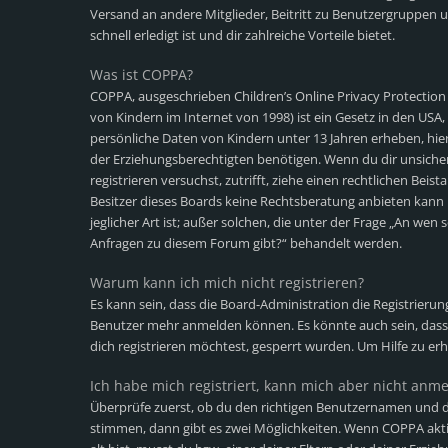
Versand an andere Mitglieder, Beitritt zu Benutzergruppen u
schnell erledigt ist und dir zahlreiche Vorteile bietet.
Was ist COPPA?
COPPA, ausgeschrieben Children’s Online Privacy Protection
von Kindern im Internet von 1998) ist ein Gesetz in den USA,
persönliche Daten von Kindern unter 13 Jahren erheben, hi
der Erziehungsberechtigten benötigen. Wenn du dir unsicher b
registrieren versuchst, zutrifft, ziehe einen rechtlichen Bei
Besitzer dieses Boards keine Rechtsberatung anbieten kann 
jeglicher Art ist; außer solchen, die unter der Frage „An wen 
Anfragen zu diesem Forum gibt?“ behandelt werden.
Warum kann ich mich nicht registrieren?
Es kann sein, dass die Board-Administration die Registrieru
Benutzer mehr anmelden können. Es könnte auch sein, dass
dich registrieren möchtest, gesperrt wurden. Um Hilfe zu er
Ich habe mich registriert, kann mich aber nicht anm
Überprüfe zuerst, ob du den richtigen Benutzernamen und d
stimmen, dann gibt es zwei Möglichkeiten. Wenn
COPPA
akti