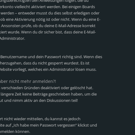
iehungsberechtigten den Anweisungen folgen, die du
erkonto vielleicht aktiviert werden. Bei einigen Boards
t werden – entweder musst du dies selbst erledigen oder
 ob eine Aktivierung nötig ist oder nicht. Wenn du eine E-
. Ansonsten prüfe, ob du deine E-Mail-Adresse korrekt
ert wurde. Wenn du dir sicher bist, dass deine E-Mail-
Administrator.
n Benutzername und dein Passwort richtig sind. Wenn dies
cherzugehen, dass du nicht gesperrt wurdest. Es ist
ebsite vorliegt, welches ein Administrator lösen muss.
h aber nicht mehr anmelden?!
 verschieden Gründen deaktiviert oder gelöscht hat.
längere Zeit keine Beiträge geschrieben haben, um die
ut und nimm aktiv an den Diskussionen teil!
rt nicht wieder mitteilen, du kannst es jedoch
te auf „Ich habe mein Passwort vergessen“ klickst und
 anmelden können.