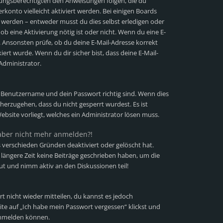
iehungsberechtigten den Anweisungen folgen, die du
erkonto vielleicht aktiviert werden. Bei einigen Boards
t werden – entweder musst du dies selbst erledigen oder
 ob eine Aktivierung nötig ist oder nicht. Wenn du eine E-
. Ansonsten prüfe, ob du deine E-Mail-Adresse korrekt
ert wurde. Wenn du dir sicher bist, dass deine E-Mail-
Administrator.
n Benutzername und dein Passwort richtig sind. Wenn dies
cherzugehen, dass du nicht gesperrt wurdest. Es ist
ebsite vorliegt, welches ein Administrator lösen muss.
h aber nicht mehr anmelden?!
 verschieden Gründen deaktiviert oder gelöscht hat.
längere Zeit keine Beiträge geschrieben haben, um die
ut und nimm aktiv an den Diskussionen teil!
rt nicht wieder mitteilen, du kannst es jedoch
te auf „Ich habe mein Passwort vergessen“ klickst und
 anmelden können.