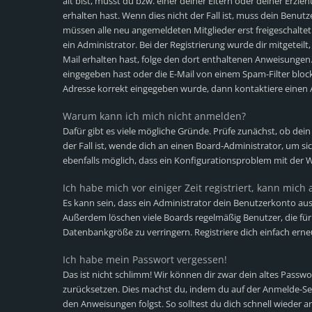
alt bist, musst du bzw. einer deiner Eltern oder deiner Erz
erhalten hast. Wenn dies nicht der Fall ist, muss dein Benutz
müssen alle neu angemeldeten Mitglieder erst freigeschalte
ein Administrator. Bei der Registrierung wurde dir mitgeteilt,
Mail erhalten hast, folge den dort enthaltenen Anweisungen
eingegeben hast oder die E-Mail von einem Spam-Filter blocki
Adresse korrekt eingegeben wurde, dann kontaktiere einen 
Warum kann ich mich nicht anmelden?
Dafür gibt es viele mögliche Gründe. Prüfe zunächst, ob dei
der Fall ist, wende dich an einen Board-Administrator, um si
ebenfalls möglich, dass ein Konfigurationsproblem mit der W
Ich habe mich vor einiger Zeit registriert, kann mic
Es kann sein, dass ein Administrator dein Benutzerkonto aus
Außerdem löschen viele Boards regelmäßig Benutzer, die für 
Datenbankgröße zu verringern. Registriere dich einfach erne
Ich habe mein Passwort vergessen!
Das ist nicht schlimm! Wir können dir zwar dein altes Passwo
zurücksetzen. Dies machst du, indem du auf der Anmelde-Sei
den Anweisungen folgst. So solltest du dich schnell wieder