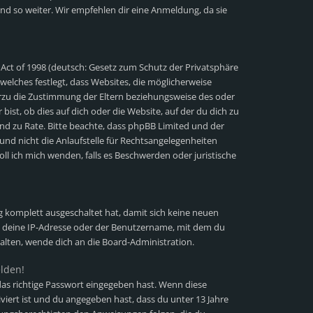
nd so weiter. Wir empfehlen dir eine Anmeldung, da sie
 Act of 1998 (deutsch: Gesetz zum Schutz der Privatsphäre
 welches festlegt, dass Websites, die möglicherweise
erzu die Zustimmung der Eltern beziehungsweise des oder
ist, ob dies auf dich oder die Website, auf der du dich zu
stand zu Rate. Bitte beachte, dass phpBB Limited und der
und nicht die Anlaufstelle für Rechtsangelegenheiten
soll ich mich wenden, falls es Beschwerden oder juristische
ng komplett ausgeschaltet hat, damit sich keine neuen
 deine IP-Adresse oder der Benutzername, mit dem du
halten, wende dich an die Board-Administration.
elden!
as richtige Passwort eingegeben hast. Wenn diese
viert ist und du angegeben hast, dass du unter 13 Jahre