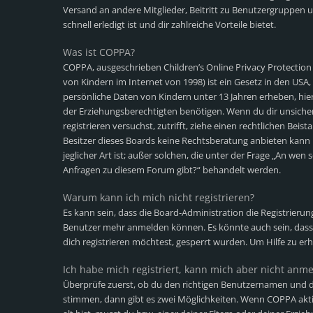
Versand an andere Mitglieder, Beitritt zu Benutzergruppen u
schnell erledigt ist und dir zahlreiche Vorteile bietet.
Was ist COPPA?
COPPA, ausgeschrieben Children’s Online Privacy Protection
von Kindern im Internet von 1998) ist ein Gesetz in den USA,
persönliche Daten von Kindern unter 13 Jahren erheben, hi
der Erziehungsberechtigten benötigen. Wenn du dir unsicher b
registrieren versuchst, zutrifft, ziehe einen rechtlichen Bei
Besitzer dieses Boards keine Rechtsberatung anbieten kann 
jeglicher Art ist; außer solchen, die unter der Frage „An wen 
Anfragen zu diesem Forum gibt?“ behandelt werden.
Warum kann ich mich nicht registrieren?
Es kann sein, dass die Board-Administration die Registrieru
Benutzer mehr anmelden können. Es könnte auch sein, dass
dich registrieren möchtest, gesperrt wurden. Um Hilfe zu er
Ich habe mich registriert, kann mich aber nicht anm
Überprüfe zuerst, ob du den richtigen Benutzernamen und d
stimmen, dann gibt es zwei Möglichkeiten. Wenn
COPPA
akti