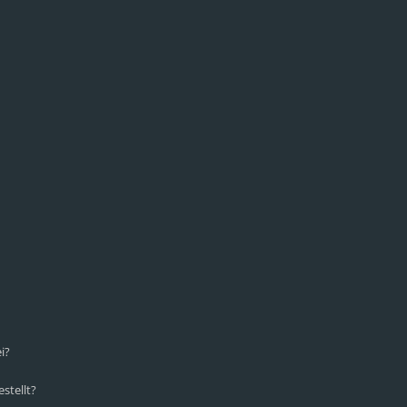
i?
stellt?